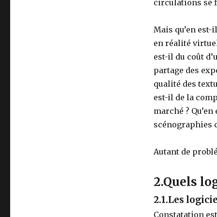
circulations se 
Mais qu’en est-i
en réalité virtu
est-il du coût d’
partage des expé
qualité des text
est-il de la com
marché ? Qu’en e
scénographies c
Autant de probl
2.Quels lo
2.1.Les logic
Constatation es