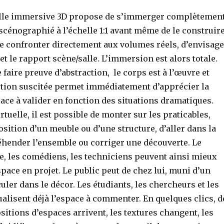
uelle immersive 3D propose de s’immerger complètemen
cénographié à l’échelle 1:1 avant même de le construire
se confronter directement aux volumes réels, d’envisage
 et le rapport scène/salle. L’immersion est alors totale.
e faire preuve d’abstraction, le corps est à l’œuvre et
otion suscitée permet immédiatement d’apprécier la
pace à valider en fonction des situations dramatiques.
irtuelle, il est possible de monter sur les praticables,
osition d’un meuble ou d’une structure, d’aller dans la
éhender l’ensemble ou corriger une découverte. Le
e, les comédiens, les techniciens peuvent ainsi mieux
ace en projet. Le public peut de chez lui, muni d’un
culer dans le décor. Les étudiants, les chercheurs et les
ualisent déjà l’espace à commenter. En quelques clics, d
itions d’espaces arrivent, les textures changent, les