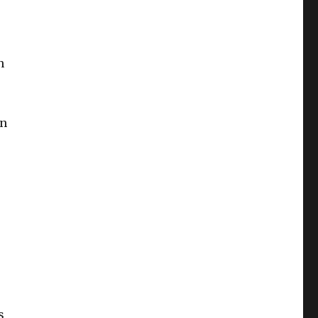
e
n
en
s