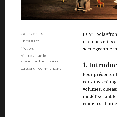
Publié
26 janvier 2021
Le VrToolsAframe
le
Format
En passant
quelques clics d
Catégories
Metiers
scénographie mo
Étiquettes
réalité virtuelle
,
scénographie
,
théâtre
1. Introdu
Laisser un commentaire
sur
Réalité
Pour présenter 
virtuelle
certains scénogr
et
volumes, ciseaux
scénographie
:
modéliseront leu
Simplifier
couleurs et toil
la
mise