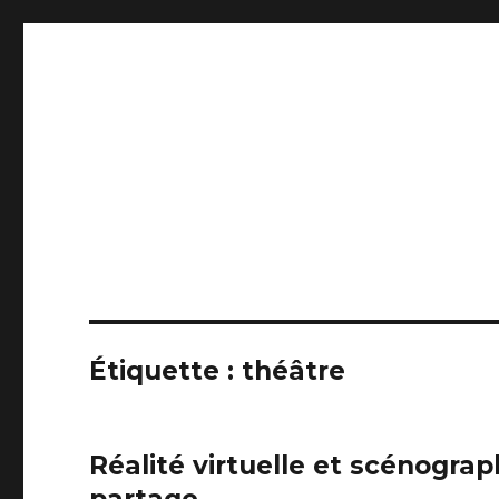
Scénographe
Et la servante éclaire l’espace vide.
Étiquette : théâtre
Réalité virtuelle et scénograph