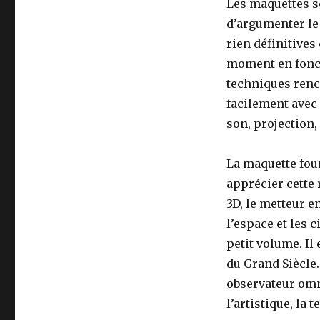
en
Les maquettes s
oeuvre
d’argumenter le 
et
rien définitives 
le
partage
moment en fonct
techniques renc
facilement avec 
son, projection, 
La maquette fou
apprécier cette 
3D, le metteur 
l’espace et les
petit volume. Il
du Grand Siècle.
observateur omni
l’artistique, la 